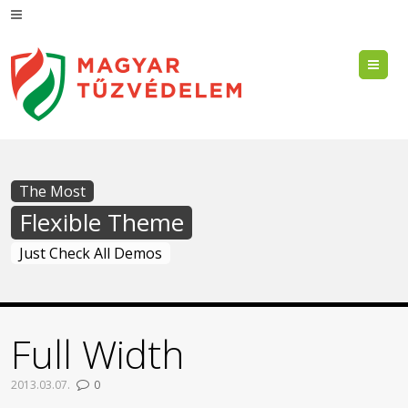
Me
The Most
Flexible Theme
Just Check All Demos
Full Width
2013.03.07.
0