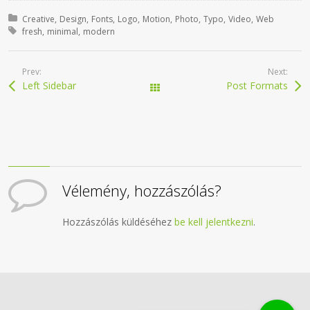
Posted in:
Creative
Design
Fonts
Logo
Motion
Photo
Typo
Video
Web
Tagged with:
fresh
minimal
modern
Prev:
Next:
Left Sidebar
Post Formats
All Works
Vélemény, hozzászólás?
Hozzászólás küldéséhez
be kell jelentkezni
.